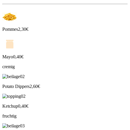
Pommes
2,30€
Mayo
0,40€
cremig
Potato Dippers
2,60€
Ketchup
0,40€
fruchtig