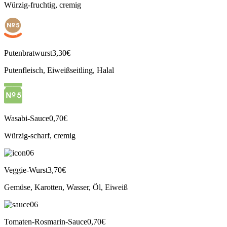
Würzig-fruchtig, cremig
Putenbratwurst
3,30€
Putenfleisch, Eiweißseitling, Halal
Wasabi-Sauce
0,70€
Würzig-scharf, cremig
Veggie-Wurst
3,70€
Gemüse, Karotten, Wasser, Öl, Eiweiß
Tomaten-Rosmarin-Sauce
0,70€